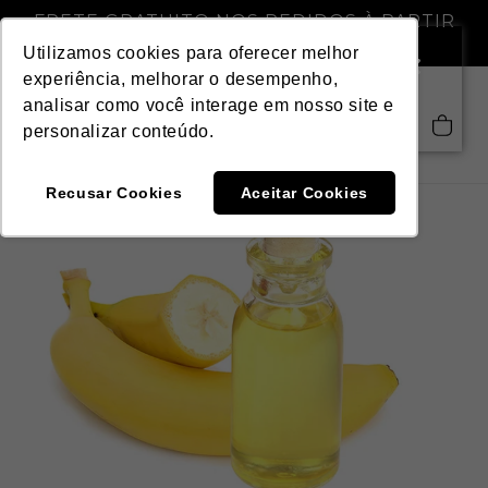
Pular
FRETE GRATUITO NOS PEDIDOS À PARTIR
para o
DE R$ 299,00
conteúdo
Utilizamos cookies para oferecer melhor
experiência, melhorar o desempenho,
analisar como você interage em nosso site e
Saiba mais
Carrinho
personalizar conteúdo.
Recusar Cookies
Aceitar Cookies