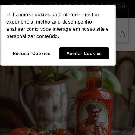
Pular
FRETE GRATUITO NOS PEDIDOS À PARTIR
para o
DE R$ 299,00
conteúdo
Utilizamos cookies para oferecer melhor
experiência, melhorar o desempenho,
analisar como você interage em nosso site e
Saiba mais
Carrinho
personalizar conteúdo.
Recusar Cookies
Aceitar Cookies