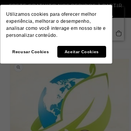
Pular
FRETE GRATUITO NOS PEDIDOS À PARTIR
para o
DE R$ 299,00
conteúdo
Utilizamos cookies para oferecer melhor
experiência, melhorar o desempenho,
analisar como você interage em nosso site e
Saiba mais
Carrinho
personalizar conteúdo.
Recusar Cookies
Aceitar Cookies
Pular para
as
informações
do produto