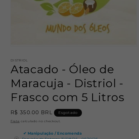
Abrir
mídia
1
DISTRIOL
na
Atacado - Óleo de
janela
modal
Maracuja - Distriol -
Frasco com 5 Litros
Preço
R$ 350.00 BRL
Esgotado
normal
Frete
calculado no checkout.
✔
Manipulação / Encomenda
Previsão de Entrega 31/08/26 - 05/10/26