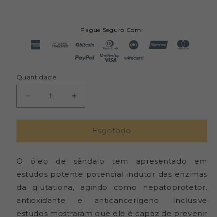
Pague Seguro Com:
Quantidade
Diminuir
Aumentar
a
a
quantidade
quantidade
de
de
Esgotado
Óleo
Óleo
Essencial
Essencial
O óleo de sândalo tem apresentado em
de
de
Sândalo
Sândalo
estudos potente potencial indutor das enzimas
Mysore
Mysore
da glutationa, agindo como hepatoprotetor,
(CO2-
(CO2-
antioxidante e anticancerígeno. Inclusive
SE)
SE)
-
-
estudos mostraram que ele é capaz de prevenir