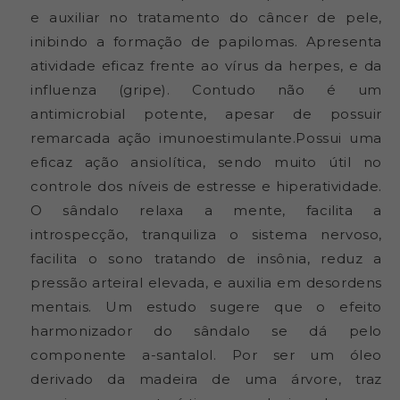
Laszlo
Laszlo
e auxiliar no tratamento do câncer de pele,
-
-
inibindo a formação de papilomas. Apresenta
Frasco
Frasco
atividade eficaz frente ao vírus da herpes, e da
com
com
5ml
5ml
influenza (gripe). Contudo não é um
antimicrobial potente, apesar de possuir
remarcada ação imunoestimulante.Possui uma
eficaz ação ansiolítica, sendo muito útil no
controle dos níveis de estresse e hiperatividade.
O sândalo relaxa a mente, facilita a
introspecção, tranquiliza o sistema nervoso,
facilita o sono tratando de insônia, reduz a
pressão arteiral elevada, e auxilia em desordens
mentais. Um estudo sugere que o efeito
harmonizador do sândalo se dá pelo
componente a-santalol. Por ser um óleo
derivado da madeira de uma árvore, traz