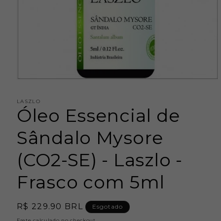
Abrir
mídia
1
LASZLO
na
Óleo Essencial de
janela
modal
Sândalo Mysore
(CO2-SE) - Laszlo -
Frasco com 5ml
Preço
R$ 229.90 BRL
Esgotado
normal
Frete
calculado no checkout.