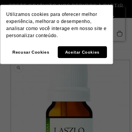
Pular
FRETE GRATUITO NOS PEDIDOS À PARTIR
para o
DE R$ 299,00
conteúdo
Utilizamos cookies para oferecer melhor
experiência, melhorar o desempenho,
analisar como você interage em nosso site e
Saiba mais
Carrinho
personalizar conteúdo.
Recusar Cookies
Aceitar Cookies
Pular para
as
informações
do produto