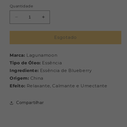
Quantidade
Diminuir
Aumentar
a
a
quantidade
quantidade
de
de
Esgotado
Essências
Essências
de
de
Marca:
Blueberry
Lagunamoon
Blueberry
-
-
Tipo de Óleo:
Essência
Lagunamoon
Lagunamoon
Ingrediente:
Essência de Blueberry
-
-
Origem:
China
Frasco
Frasco
com
com
Efeito:
Relaxante, Calmante e Umectante
10ml
10ml
Compartilhar