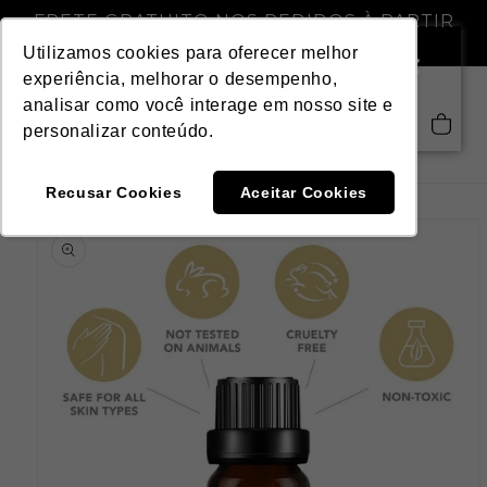
Pular
FRETE GRATUITO NOS PEDIDOS À PARTIR
para o
DE R$ 299,00
conteúdo
Utilizamos cookies para oferecer melhor
experiência, melhorar o desempenho,
analisar como você interage em nosso site e
Saiba mais
Carrinho
personalizar conteúdo.
Recusar Cookies
Aceitar Cookies
Pular para
as
informações
do produto