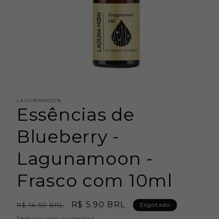
Abrir
mídia
1
LAGUNAMOON
na
Essências de
janela
modal
Blueberry -
Lagunamoon -
Frasco com 10ml
Preço
Preço
R$ 5.90 BRL
R$ 14.50 BRL
Esgotado
normal
promocional
Frete
calculado no checkout.