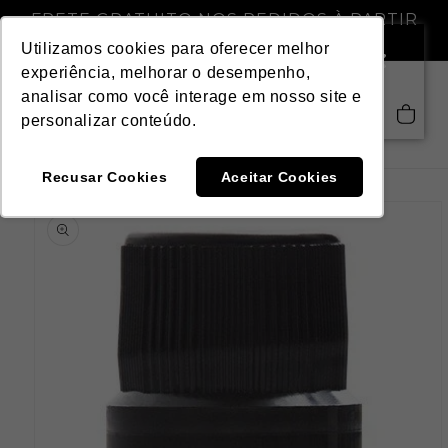
Pular
FRETE GRATUITO NOS PEDIDOS À PARTIR
para o
DE R$ 299,00
conteúdo
Utilizamos cookies para oferecer melhor
experiência, melhorar o desempenho,
analisar como você interage em nosso site e
Saiba mais
Carrinho
personalizar conteúdo.
Recusar Cookies
Aceitar Cookies
Pular para
as
informações
do produto