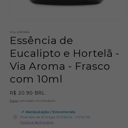
Abrir
mídia
1
VIA AROMA
na
Essência de
janela
modal
Eucalipto e Hortelã -
Via Aroma - Frasco
com 10ml
Preço
R$ 20.90 BRL
normal
Frete
calculado no checkout.
✔
Manipulação / Encomenda
Previsão de Entrega 27/08/26 - 01/10/26
Política de Entrega