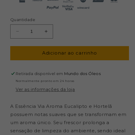
Quantidade
Diminuir
Aumentar
a
a
quantidade
quantidade
de
de
Adicionar ao carrinho
Essência
Essência
de
de
Eucalipto
Eucalipto
Retirada disponível em
Mundo dos Óleos
e
e
Normalmente pronto em 24 horas
Hortelã
Hortelã
Ver as informações da loja
-
-
Via
Via
Aroma
Aroma
A Essência Via Aroma Eucalipto e Hortelã
-
-
possuem notas suaves que se transformam em
Frasco
Frasco
um aroma único. Seu frescor prolonga a
com
com
10ml
10ml
sensação de limpeza do ambiente, sendo ideal