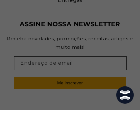
Entregas
ASSINE NOSSA NEWSLETTER
Receba novidades, promoções, receitas, artigos e
muito mais!
Endereço de email
Me inscrever
Formas
de
pagamento