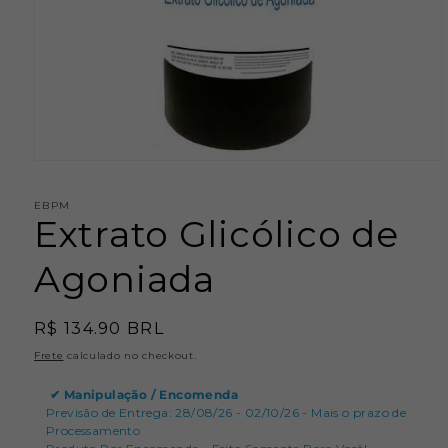
Abrir
mídia
1
EBPM
na
Extrato Glicólico de
janela
modal
Agoniada
Preço
R$ 134.90 BRL
normal
Frete
calculado no checkout.
✔
Manipulação / Encomenda
Previsão de Entrega: 28/08/26 - 02/10/26 - Mais o prazo de
Processamento