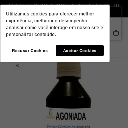
Pular
FRETE GRATUITO NOS PEDIDOS À PARTIR
para o
DE R$ 299,00
conteúdo
Utilizamos cookies para oferecer melhor
experiência, melhorar o desempenho,
analisar como você interage em nosso site e
Saiba mais
Carrinho
personalizar conteúdo.
Recusar Cookies
Aceitar Cookies
Pular para
as
informações
do produto