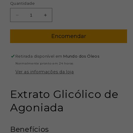
Quantidade
Diminuir
Aumentar
a
a
quantidade
quantidade
Encomendar
de
de
Extrato
Extrato
Glicólico
Glicólico
de
de
Retirada disponível em
Mundo dos Óleos
Agoniada
Agoniada
Normalmente pronto em 24 horas
Ver as informações da loja
Extrato Glicólico de
Agoniada
Benefícios