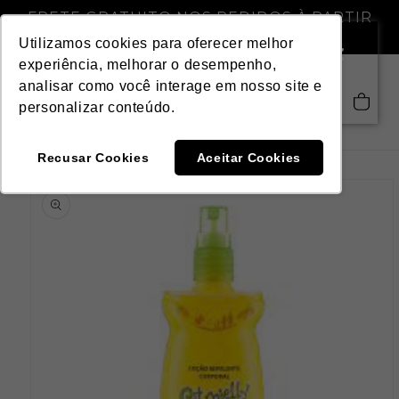
Pular
FRETE GRATUITO NOS PEDIDOS À PARTIR
para o
DE R$ 299,00
conteúdo
Utilizamos cookies para oferecer melhor
experiência, melhorar o desempenho,
analisar como você interage em nosso site e
Saiba mais
Carrinho
personalizar conteúdo.
Recusar Cookies
Aceitar Cookies
Pular para
as
informações
do produto