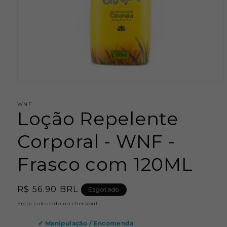
Abrir
mídia
1
WNF
na
Loção Repelente
janela
modal
Corporal - WNF -
Frasco com 120ML
Preço
R$ 56.90 BRL
Esgotado
normal
Frete
calculado no checkout.
✔
Manipulação / Encomenda