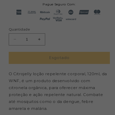
Pague Seguro Com:
Quantidade
Diminuir
Aumentar
a
a
quantidade
quantidade
de
de
Esgotado
Loção
Loção
Repelente
Repelente
O Citrojelly loção repelente corporal, 120ml, da
Corporal
Corporal
-
-
WNF, é um produto desenvolvido com
WNF
WNF
citronela orgânica, para oferecer máxima
-
-
proteção e ação repelente natural. Combate
Frasco
Frasco
com
com
até mosquitos como o da dengue, febre
120ML
120ML
amarela e malária.