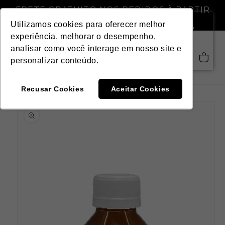
Pular
FRETE GRATUITO NOS PEDIDOS À PARTIR
para o
DE R$ 299,00
conteúdo
Utilizamos cookies para oferecer melhor
experiência, melhorar o desempenho,
analisar como você interage em nosso site e
Saiba mais
Carrinho
personalizar conteúdo.
Recusar Cookies
Aceitar Cookies
Pular para
as
informações
do produto