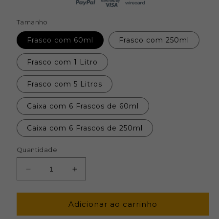
Tamanho
Frasco com 60ml
Frasco com 250ml
Frasco com 1 Litro
Frasco com 5 Litros
Caixa com 6 Frascos de 60ml
Caixa com 6 Frascos de 250ml
Quantidade
Diminuir
Aumentar
a
a
quantidade
quantidade
de
de
Adicionar ao carrinho
Óleo
Óleo