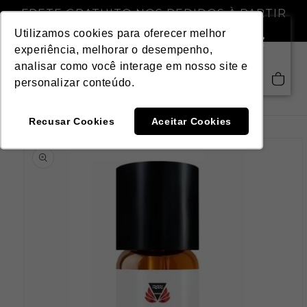
Pular
FRETE GRATUITO NOS PEDIDOS À PARTIR
para o
DE R$ 299,00
conteúdo
Utilizamos cookies para oferecer melhor
experiência, melhorar o desempenho,
analisar como você interage em nosso site e
Saiba mais
Carrinho
personalizar conteúdo.
Recusar Cookies
Aceitar Cookies
Pular para
as
informações
do produto