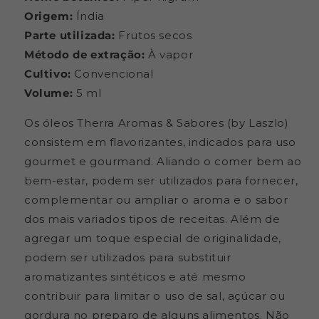
Frasco
Frasco
Origem:
Índia
com
com
Parte utilizada:
5ml
5ml
Frutos secos
Método de extração:
À vapor
Cultivo:
Convencional
Volume:
5 ml
Os óleos Therra Aromas & Sabores (by Laszlo)
consistem em flavorizantes, indicados para uso
gourmet e gourmand. Aliando o comer bem ao
bem-estar, podem ser utilizados para fornecer,
complementar ou ampliar o aroma e o sabor
dos mais variados tipos de receitas. Além de
agregar um toque especial de originalidade,
podem ser utilizados para substituir
aromatizantes sintéticos e até mesmo
contribuir para limitar o uso de sal, açúcar ou
gordura no preparo de alguns alimentos. Não