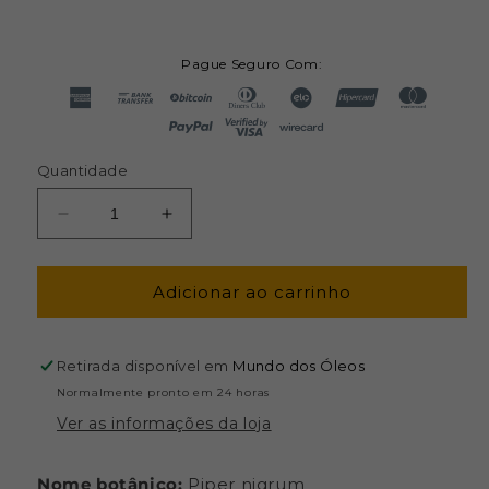
Pague Seguro Com:
Quantidade
Diminuir
Aumentar
a
a
quantidade
quantidade
de
de
Adicionar ao carrinho
Óleo
Óleo
Essencial
Essencial
de
de
Retirada disponível em
Mundo dos Óleos
Pimenta
Pimenta
Normalmente pronto em 24 horas
Negra
Negra
Ver as informações da loja
-
-
Laszlo
Laszlo
-
-
Nome botânico:
Piper nigrum