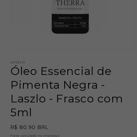
Abrir
mídia
1
LASZLO
na
Óleo Essencial de
janela
modal
Pimenta Negra -
Laszlo - Frasco com
5ml
Preço
R$ 80.90 BRL
normal
Frete
calculado no checkout.