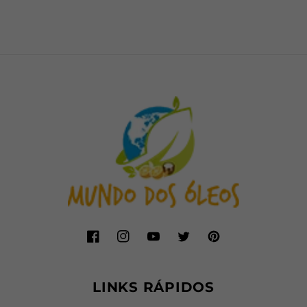
Frasco
Frasco
com
com
30ml
30ml
Facebook
Instagram
YouTube
Twitter
Pinterest
LINKS RÁPIDOS