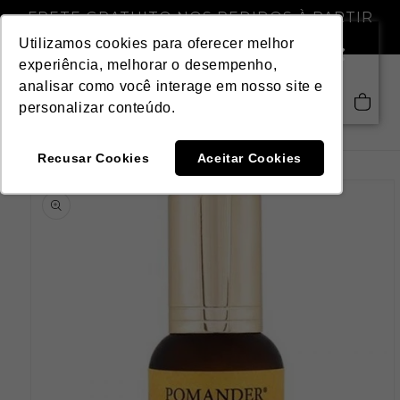
Pular
FRETE GRATUITO NOS PEDIDOS À PARTIR
para o
DE R$ 299,00
conteúdo
Utilizamos cookies para oferecer melhor
experiência, melhorar o desempenho,
analisar como você interage em nosso site e
Saiba mais
Carrinho
personalizar conteúdo.
Recusar Cookies
Aceitar Cookies
Pular para
as
informações
do produto