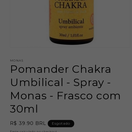
Abrir
mídia
1
MONAS
na
Pomander Chakra
janela
modal
Umbilical - Spray -
Monas - Frasco com
30ml
Preço
R$ 39.90 BRL
Esgotado
normal
Frete
calculado no checkout.