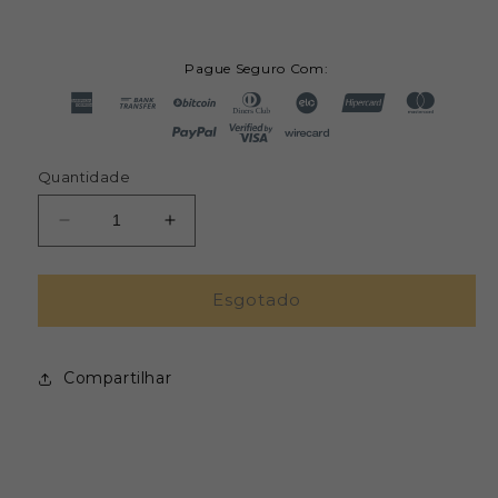
Pague Seguro Com:
Quantidade
Diminuir
Aumentar
a
a
quantidade
quantidade
de
de
Esgotado
Pomander
Pomander
Chakra
Chakra
Umbilical
Umbilical
Compartilhar
-
-
Spray
Spray
-
-
Monas
Monas
-
-