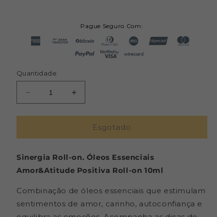
Pague Seguro Com:
Quantidade
Diminuir
Aumentar
a
a
quantidade
quantidade
de
de
Esgotado
Sinergia
Sinergia
Amor
Amor
Sinergia Roll-on. Óleos Essenciais
&amp;
&amp;
Atitude
Atitude
Amor&Atitude Positiva Roll-on 10ml
Positiva
Positiva
Roll-
Roll-
Combinação de óleos essenciais que estimulam
on
on
sentimentos de amor, carinho, autoconfiança e
-
-
equilibra as emoções.
Acompanha as dicas de