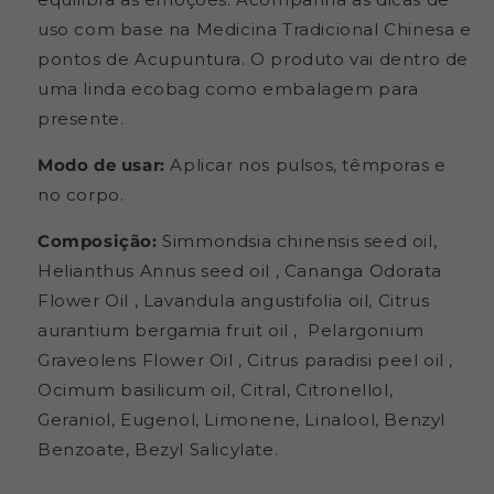
Arte
Arte
dos
dos
uso com base na Medicina Tradicional Chinesa e
Aromas
Aromas
pontos de Acupuntura. O produto vai dentro de
-
-
uma linda ecobag como embalagem para
Frasco
Frasco
presente.
com
com
10ml
10ml
Modo de usar:
Aplicar nos pulsos, têmporas e
no corpo.
Composição:
Simmondsia chinensis seed oil,
Helianthus Annus seed oil , Cananga Odorata
Flower Oil , Lavandula angustifolia oil, Citrus
aurantium bergamia fruit oil , Pelargonium
Graveolens Flower Oil , Citrus paradisi peel oil ,
Ocimum basilicum oil, Citral, Citronellol,
Geraniol, Eugenol, Limonene, Linalool, Benzyl
Benzoate, Bezyl Salicylate.