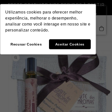
Pular
FRETE GRATUITO NOS PEDIDOS À PARTIR
para o
DE R$ 299,00
conteúdo
Utilizamos cookies para oferecer melhor
experiência, melhorar o desempenho,
analisar como você interage em nosso site e
Saiba mais
Carrinho
personalizar conteúdo.
Recusar Cookies
Aceitar Cookies
Pular para
as
informações
do produto