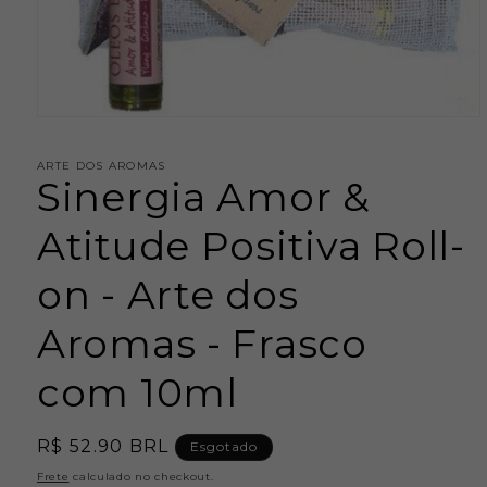
Abrir
mídia
1
ARTE DOS AROMAS
na
Sinergia Amor &
janela
modal
Atitude Positiva Roll-
on - Arte dos
Aromas - Frasco
com 10ml
Preço
R$ 52.90 BRL
Esgotado
normal
Frete
calculado no checkout.